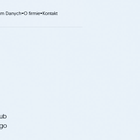
um Danych
O firmie
Kontakt
lub
ego