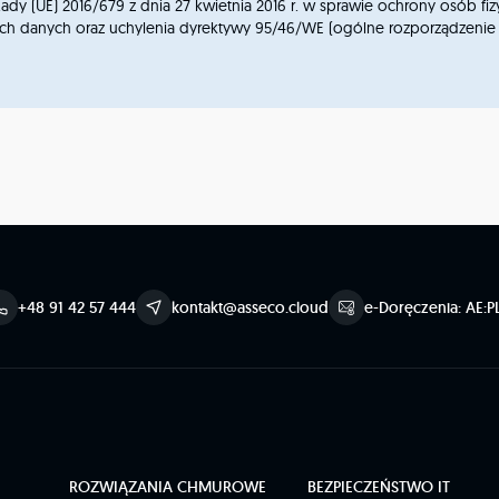
dy (UE) 2016/679 z dnia 27 kwietnia 2016 r. w sprawie ochrony osób f
nych oraz uchylenia dyrektywy 95/46/WE (ogólne rozporządzenie o ochron
+48 91 42 57 444
kontakt@asseco.cloud
e-Doręczenia: AE:P
ROZWIĄZANIA CHMUROWE
BEZPIECZEŃSTWO IT