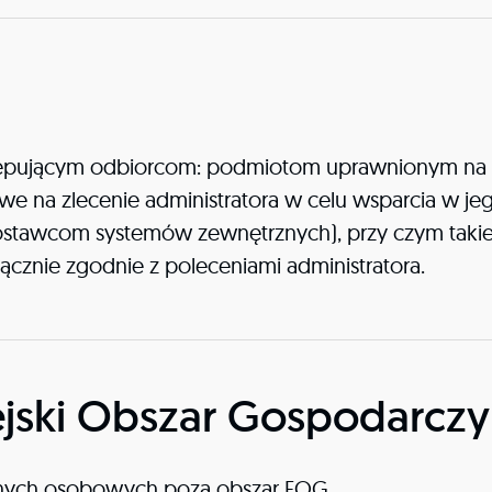
ępującym odbiorcom: podmiotom uprawnionym na 
a zlecenie administratora w celu wsparcia w jego
awcom systemów zewnętrznych), przy czym takie 
cznie zgodnie z poleceniami administratora.
ejski Obszar Gospodarczy
anych osobowych poza obszar EOG.