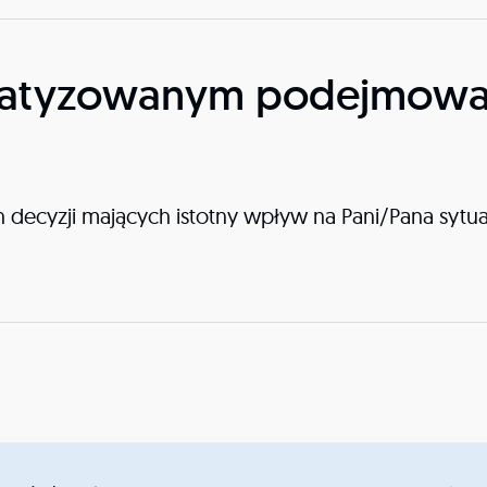
matyzowanym podejmowan
 decyzji mających istotny wpływ na Pani/Pana sy