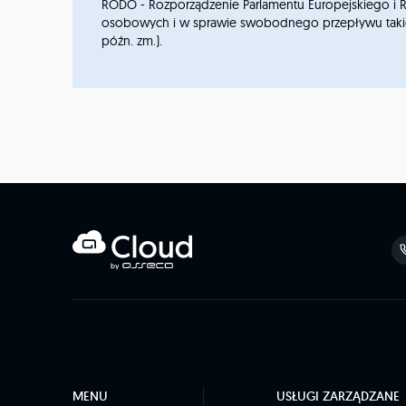
RODO - Rozporządzenie Parlamentu Europejskiego i Ra
osobowych i w sprawie swobodnego przepływu takich da
późn. zm.).
MENU
USŁUGI ZARZĄDZANE