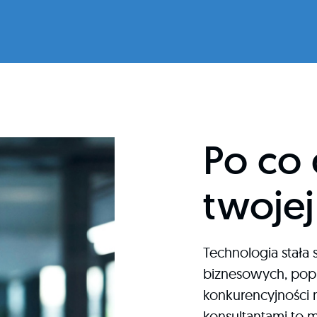
Po co
twojej
Technologia stała 
biznesowych, popr
konkurencyjności n
konsultantami to m.