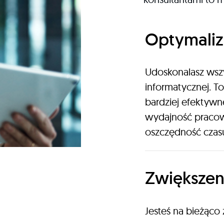
Optymaliz
Udoskonalasz wszys
informatycznej. T
bardziej efektywn
wydajność pracown
oszczędność czas
Zwiększen
Jesteś na bieżąco