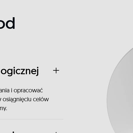
od
?
logicznej
nia i opracować
 osiągnięciu celów
my.