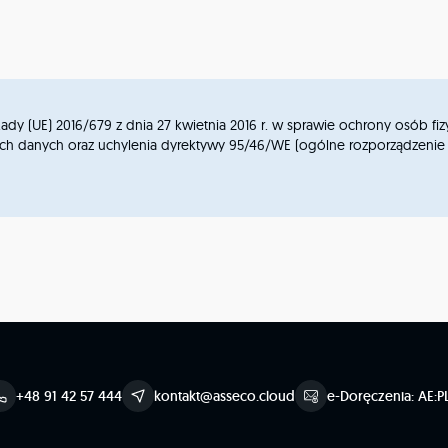
dy (UE) 2016/679 z dnia 27 kwietnia 2016 r. w sprawie ochrony osób f
nych oraz uchylenia dyrektywy 95/46/WE (ogólne rozporządzenie o ochron
+48 91 42 57 444
kontakt@asseco.cloud
e-Doręczenia: AE:P