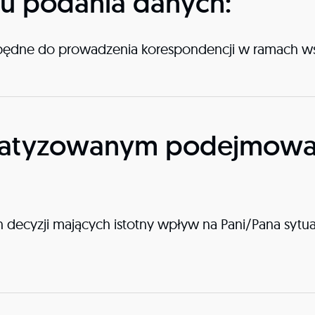
u podania danych:
zbędne do prowadzenia korespondencji w ramach ws
matyzowanym podejmowan
 decyzji mających istotny wpływ na Pani/Pana sy