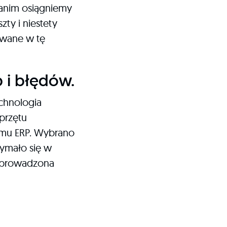
zanim osiągniemy
zty i niestety
owane w tę
 i błędów.
echnologia
przętu
temu ERP. Wybrano
zymało się w
zeprowadzona