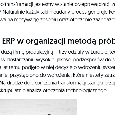
ób transformacji jesteśmy w stanie przeprowadzać 
 Naturalnie każdy taki nieudany proces generuje kos
a na motywację zespołu oraz otoczenie zaangaż
ERP w organizacji metodą prób
użą firmę produkcyjną – trzy odziały w Europie, t
w dostarczaniu wysokiej jakości podzespołów do s
 lat temu podjęto w niej decyzję o wdrożeniu sys
nie, przystąpiono do wdrożenia, które niestety zatr
Na drodze do ukończenia transformacji stanęła pr
skrupulatnie analiza otoczenia technologicznego.