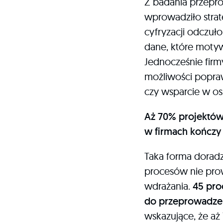
Z badania przepro
wprowadziło strat
cyfryzacji odczuło
dane, które motyw
Jednocześnie firmy
możliwości popra
czy wsparcie w os
Aż 70% projektó
w firmach kończy 
Taka forma doradz
procesów nie prow
wdrażania.
45 pro
do przeprowadzen
wskazujące, że aż