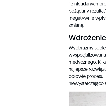
ile nieudanych pr
pożądany rezultat?
negatywnie wpływ
zmianę.
Wdrożenie 
Wyobraźmy sobie d
wyspecjalizowana 
medycznego. Kilka
najlepsze rozwiąza
połowie procesu. 
niewystarczająco 