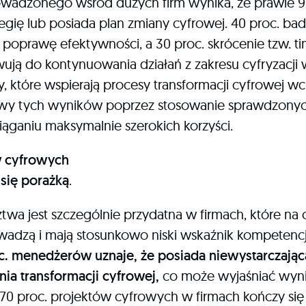
wadzonego wśród dużych firm wynika, że prawie 90
egię lub posiada plan zmiany cyfrowej. 40 proc. bad
 poprawę efektywności, a 30 proc. skrócenie tzw. ti
ują do kontynuowania działań z zakresu cyfryzacji 
, które wspierają procesy transformacji cyfrowej wc
wy tych wyników poprzez stosowanie sprawdzonyc
iąganiu maksymalnie szerokich korzyści.
w cyfrowych
się porażką
.
twa jest szczególnie przydatna w firmach, które na 
adzą i mają stosunkowo niski wskaźnik kompetencj
c. menedżerów uznaje, że posiada niewystarczając
ia transformacji cyfrowej,
co może wyjaśniać wyni
 70 proc. projektów cyfrowych w firmach kończy się 