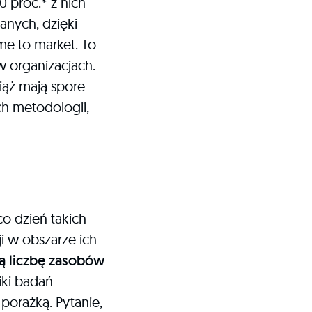
 proc.* z nich
anych, dzięki
me to market. To
w organizacjach.
iąż mają spore
h metodologii,
co dzień takich
i w obszarze ich
ą liczbę zasobów
ki badań
porażką. Pytanie,