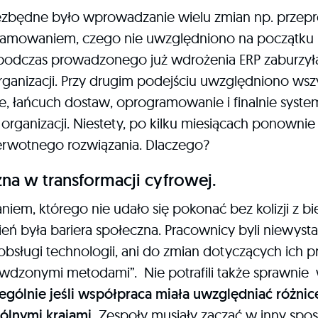
niezbędne było wprowadzanie wielu zmian np. prze
gramowaniem, czego nie uwzględniono na początku 
i podczas prowadzonego już wdrożenia ERP zaburzy
ganizacji. Przy drugim podejściu uwzględniono wsz
e, łańcuch dostaw, oprogramowanie i finalnie system
ganizacji. Niestety, po kilku miesiącach ponownie
erwotnego rozwiązania. Dlaczego?
zna w transformacji cyfrowej.
em, którego nie udało się pokonać bez kolizji z b
 była bariera społeczna. Pracownicy byli niewysta
bsługi technologii, ani do zmian dotyczących ich p
awdzonymi metodami”. Nie potrafili także sprawni
ególnie jeśli współpraca miała uwzględniać różnic
lnymi krajami.
Zespoły musiały zacząć w inny spo