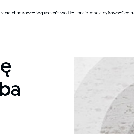
ązania chmurowe
Bezpieczeństwo IT
Transformacja cyfrowa
Centr
ję
eba