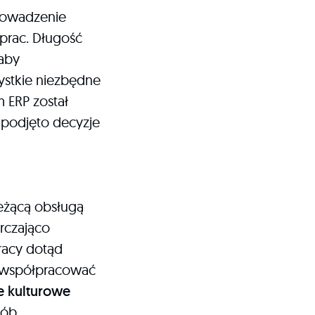
prowadzenie
prac. Długość
łaby
ystkie niezbędne
 ERP został
 podjęto decyzje
ieżącą obsługą
rczająco
racy dotąd
e współpracować
e kulturowe
sób