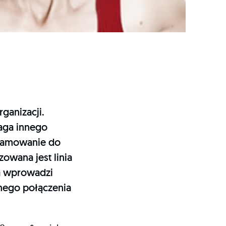
ganizacji.
maga innego
ogramowanie do
zowana jest linia
rą wprowadzi
nego połączenia