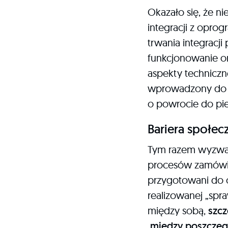
Okazało się, że 
integracji z opro
trwania integracj
funkcjonowanie or
aspekty techniczn
wprowadzony do or
o powrocie do pi
Bariera społec
Tym razem wyzwani
procesów zamówień
przygotowani do o
realizowanej „spr
między sobą,
szcz
między poszczegó