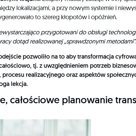
dzy lokalizacjami, a przy nowym systemie i niewy
generowało to szereg kłopotów i opóźnień.
iewystarczająco przygotowani do obsługi technologi
pracy dotąd realizowanej „sprawdzonymi metodami”
odejście pozwoliło na to aby transformacja cyfrowa
ałościowo, tj. z uwzględnieniem potrzeb bizneso
 procesu realizacyjnego oraz aspektów społecznyc
oga lekcja.
ne, całościowe planowanie trans