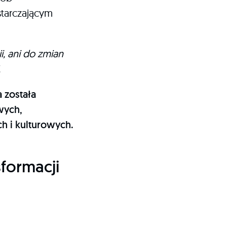
starczającym
i, ani do zmian
.
 została
wych,
h i kulturowych.
formacji