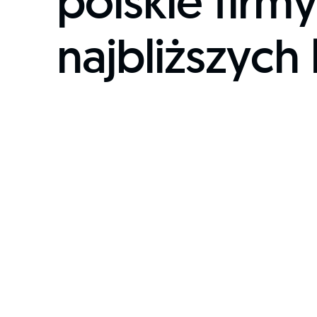
polskie firm
najbliższych 