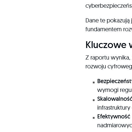
cyberbezpieczeńs
Dane te pokazują j
fundamentem rozw
Kluczowe w
Z raportu wynika, 
rozwoju cyfroweg
Bezpieczeńs
wymogi regul
Skalowalność 
infrastruktur
Efektywność
nadmiarowych 