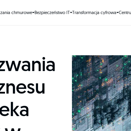
ązania chmurowe
Bezpieczeństwo IT
Transformacja cyfrowa
Centr
zwania
iznesu
zeka