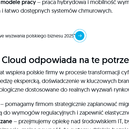
modele pracy
– praca hybrydowa i mobilność wyma
 i łatwo dostępnych systemów chmurowych.
owe wyzwania polskiego biznesu 2025”
 Cloud odpowiada na te potrz
t wspiera polskie firmy w procesie transformacji cy
wiedzę ekspercką, doświadczenie w kluczowych bran
nologiczne dostosowane do realnych wyzwań rynko
– pomagamy firmom strategicznie zaplanować migr
ą do wymogów regulacyjnych i zapewnić elastyczność
dzane
– przejmujemy opiekę nad środowiskiem IT, b