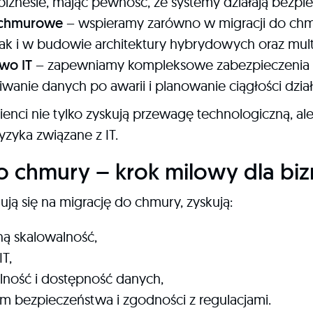
 biznesie, mając pewność, że systemy działają bezpie
 chmurowe
– wspieramy zarówno w migracji do chm
ak i w budowie architektury hybrydowych oraz mult
wo IT
– zapewniamy kompleksowe zabezpieczenia 
iwanie danych po awarii i planowanie ciągłości dział
lienci nie tylko zyskują przewagę technologiczną, ale
ryzyka związane z IT.
o chmury – krok milowy dla bi
ują się na migrację do chmury, zyskują:
ną skalowalność,
IT,
lność i dostępność danych,
m bezpieczeństwa i zgodności z regulacjami.