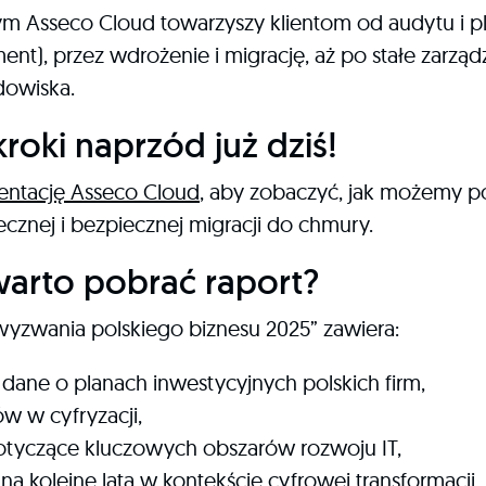
ym Asseco Cloud towarzyszy klientom od audytu i 
nt), przez wdrożenie i migrację, aż po stałe zarządz
dowiska.
roki naprzód już dziś!
entację Asseco Cloud
, aby zobaczyć, jak możemy 
ecznej i bezpiecznej migracji do chmury.
arto pobrać raport?
yzwania polskiego biznesu 2025” zawiera:
dane o planach inwestycyjnych polskich firm,
ów w cyfryzacji,
tyczące kluczowych obszarów rozwoju IT,
a kolejne lata w kontekście cyfrowej transformacji.