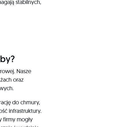
gają stabilnych,
eby?
frowej. Nasze
żach oraz
wych.
ację do chmury,
 infrastruktury.
y firmy mogły