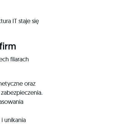
ura IT staje się
firm
ech filarach
netyczne oraz
 zabezpieczenia.
pasowania
i unikania