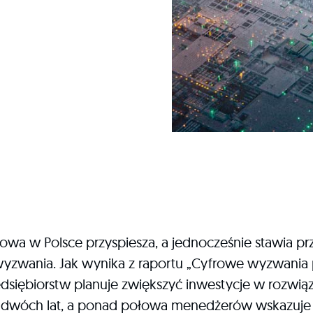
rowa w Polsce przyspiesza, a jednocześnie stawia pr
wyzwania. Jak wynika z raportu „Cyfrowe wyzwania 
edsiębiorstw planuje zwiększyć inwestycje w rozw
ch dwóch lat, a ponad połowa menedżerów wskazuje