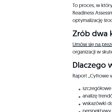
To proces, w któr
Readiness Assessme
optymalizację śro
Zrób dwa k
Umów się na prez
organizacji w skut
Dlaczego w
Raport „Cyfrowe w
szczegółowe 
analizę trend
wskazówki do
perspektywy n