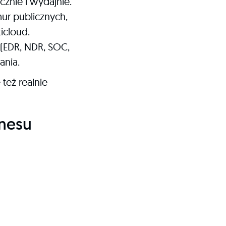
cznie i wydajnie.
ur publicznych,
icloud.
(EDR, NDR, SOC,
ania.
 też realnie
znesu