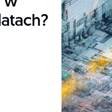
y w
latach?